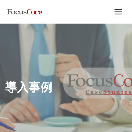
内
容
を
ス
キ
ッ
プ
導入事例