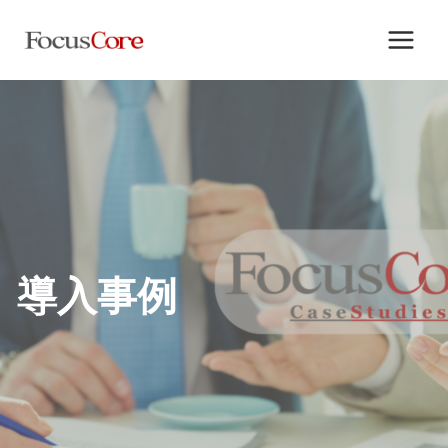
内
容
を
ス
キ
ッ
プ
導入事例