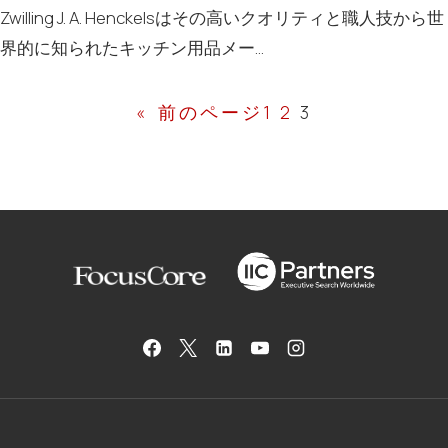
Zwilling J. A. Henckelsはその高いクオリティと職人技から世
界的に知られたキッチン用品メー…
«
前のページ
1
2
3