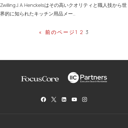
Zwilling J. A. Henckelsはその高いクオリティと職人技から世
界的に知られたキッチン用品メー…
«
前のページ
1
2
3