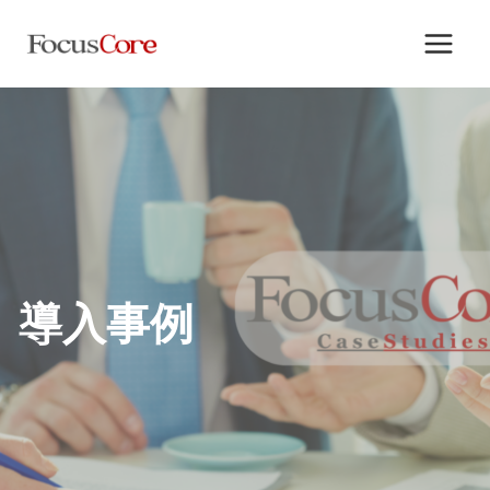
内
容
を
ス
キ
ッ
プ
導入事例