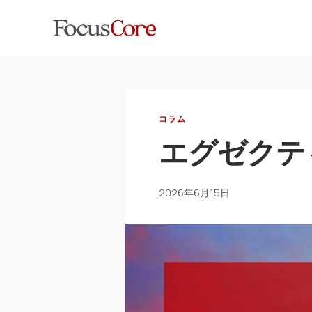
内
容
を
ス
キ
ッ
コラム
プ
エグゼクテ
2026年6月15日