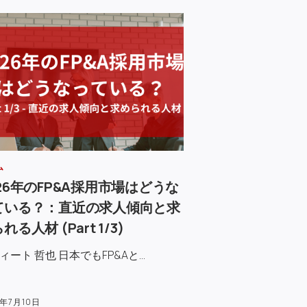
ム
26年のFP&A採用市場はどうな
ている？：直近の求人傾向と求
れる人材 (Part 1/3)
ィート 哲也 日本でもFP&Aと…
6年7月10日