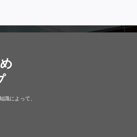
め
プ
知識によって、