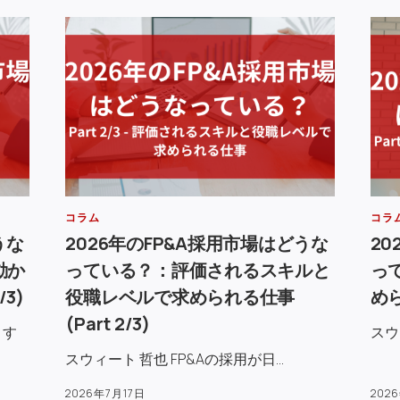
コラム
コラ
うな
2026年のFP&A採用市場はどうな
20
動か
っている？：評価されるスキルと
っ
3)
役職レベルで求められる仕事
めら
(Part 2/3)
りす
スウ
スウィート 哲也 FP&Aの採用が日…
2026年7月17日
202