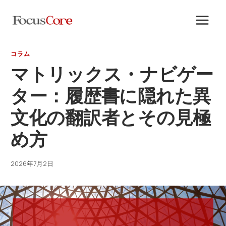
内
容
を
ス
コラム
キ
マトリックス・ナビゲー
ッ
ター：履歴書に隠れた異
プ
文化の翻訳者とその見極
め方
2026年7月2日